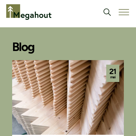
Blog
21
mei