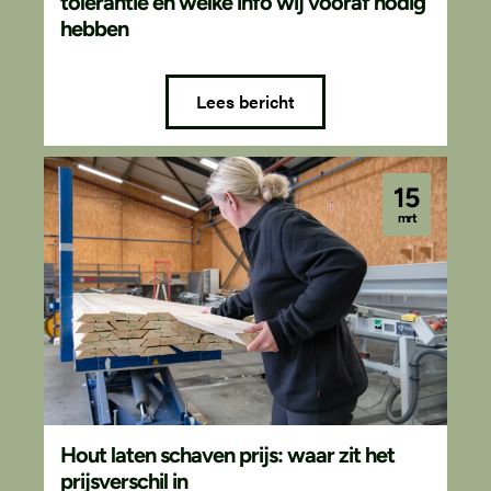
tolerantie en welke info wij vooraf nodig
hebben
Lees bericht
15
mrt
Hout laten schaven prijs: waar zit het
prijsverschil in